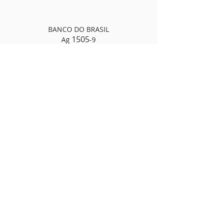
BANCO DO BRASIL
1505
Ag
-9
c/c
105422-8
CNPJ
26.753.327
/0001-28
PIX -
26.753.327
/0001-28
INFORMAÇÕES
(63) 3214-5856
(63) 99218-7802
secretaria@pibdepalmas.com
www.pibdepalmas.com.br
BANCO DO BRASIL
Ag 1505-9
c/c
105422-8
CNPJ
26.753.327
/0001-28
PIX
26.753.327
/0001-28