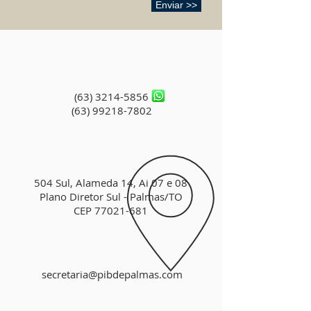
Enviar >>
(63) 3214-5856
(63) 99218-7802
504 Sul, Alameda 14, Ai 07 e 08
Plano Diretor Sul - Palmas/TO
CEP
77021-681
secretaria@pibdepalmas.com